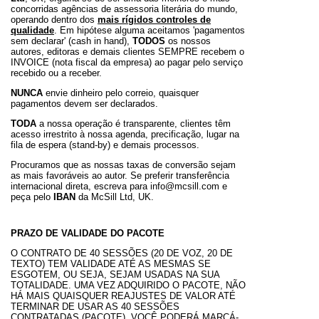
concorridas agências de assessoria literária do mundo,
operando dentro dos
mais rígidos controles de
qualidade
. Em hipótese alguma aceitamos 'pagamentos
sem declarar' (cash in hand),
TODOS
os nossos
autores, editoras e demais clientes SEMPRE recebem o
INVOICE (nota fiscal da empresa) ao pagar pelo serviço
recebido ou a receber.
NUNCA
envie dinheiro pelo correio, quaisquer
pagamentos devem ser declarados.
TODA
a nossa operação é transparente, clientes têm
acesso irrestrito à nossa agenda, precificação, lugar na
fila de espera (stand-by) e demais processos.
Procuramos que as nossas taxas de conversão sejam
as mais favoráveis ao autor. Se preferir transferência
internacional direta, escreva para info@mcsill.com e
peça pelo
IBAN
da McSill Ltd, UK.
PRAZO DE VALIDADE DO PACOTE
O CONTRATO DE 40 SESSÕES (20 DE VOZ, 20 DE
TEXTO) TEM VALIDADE ATÉ AS MESMAS SE
ESGOTEM, OU SEJA, SEJAM USADAS NA SUA
TOTALIDADE. UMA VEZ ADQUIRIDO O PACOTE, NÃO
HÁ MAIS QUAISQUER REAJUSTES DE VALOR ATÉ
TERMINAR DE USAR AS 40 SESSÕES
CONTRATADAS (PACOTE). VOCÊ PODERÁ MARCÁ-