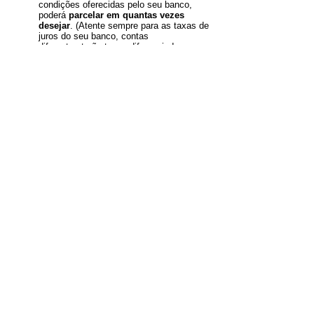
condições oferecidas pelo seu banco,
poderá
parcelar em quantas vezes
desejar
. (Atente sempre para as taxas de
juros do seu banco, contas
diferentes terão taxas diferenciadas
dependendo do país onde reside.)
Para dirimir dúvidas, contacte:
McSill Story Studio
1/1 - 4 Barclay St, Old Kilpatrick
Glasgow, G60 5DF
Scotland
Tel.: + (44) 1759303067 / Clients'Line
Skype: james.mcsill
WhatsApp: + (44) 7895962806
E-mail: info@mcsill.com
www.storytelling.mcsill.com