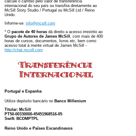
calcule o câmbio pelo valor de transferência
internacional do seu país ou transfira diretamente ao
McSill Story Studio / Portugal ou McSill Ltd / Reino
Unido.
Informe-se:
info@mcsill.com
* O
pacote de 40 horas
dá direito a acesso irrestrito ao
Grupo de Autores de James McSill
, com mais de 400
horas de cursos, documentos, livros etc, bem como
acesso total à mente virtual de James McSill -
http://chat.mcsill.com
Portugal e Espanha
Utilize depósito bancário no
Banco Millenium
Titular: McSill
PT50-00330000-45451968516-05
Swift: BCOMPTPL
Reino Unido e Países Escandinavos