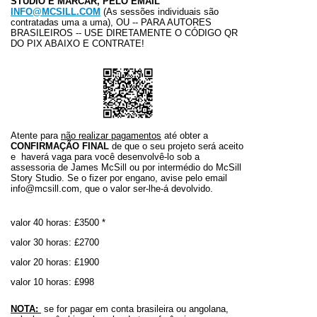
STUDIO E MARCAR, PELO EMAIL
INFO@MCSILL.COM
(As sessões individuais são
contratadas uma a uma), OU -- PARA AUTORES
BRASILEIROS -- USE DIRETAMENTE O CÓDIGO QR
DO PIX ABAIXO E CONTRATE!
Atente para
não realizar pagamentos
até obter a
CONFIRMAÇÃO FINAL
de que o seu projeto será aceito
e haverá vaga para você desenvolvê-lo sob a
assessoria de James McSill ou por intermédio do McSill
Story Studio. Se o fizer por engano, avise pelo email
info@mcsill.com, que o valor ser-lhe-á devolvido.
valor 40 horas: £3500 *
valor 30 horas: £2700
valor 20 horas: £1900
valor 10 horas: £998
NOTA:
se for pagar em conta brasileira ou angolana,