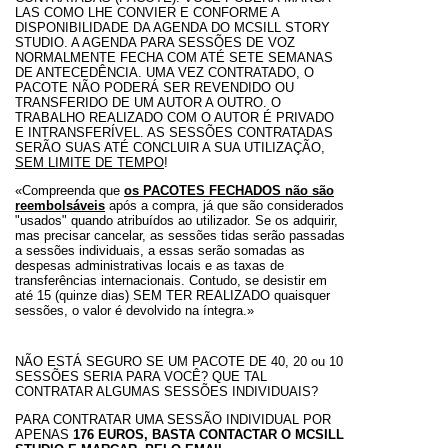
LAS COMO LHE CONVIER E CONFORME A
DISPONIBILIDADE DA AGENDA DO MCSILL STORY
STUDIO. A AGENDA PARA SESSÕES DE VOZ
NORMALMENTE FECHA COM ATÉ SETE SEMANAS
DE ANTECEDÊNCIA. UMA VEZ CONTRATADO, O
PACOTE NÃO PODERÁ SER REVENDIDO OU
TRANSFERIDO DE UM AUTOR A OUTRO. O
TRABALHO REALIZADO COM O AUTOR É PRIVADO
E INTRANSFERÍVEL. AS SESSÕES CONTRATADAS
SERÃO SUAS ATÉ CONCLUIR A SUA UTILIZAÇÃO,
SEM LIMITE DE TEMPO
!
«Compreenda que
os PACOTES FECHADOS não são
reembolsáveis
após a compra, já que são considerados
"usados" quando atribuídos ao utilizador. Se os adquirir,
mas precisar cancelar, as sessões tidas serão passadas
a sessões individuais, a essas serão somadas as
despesas administrativas locais e as taxas de
transferências internacionais. Contudo, se desistir em
até 15 (quinze dias) SEM TER REALIZADO quaisquer
sessões, o valor é devolvido na íntegra.»
NÃO ESTÁ SEGURO SE UM PACOTE DE 40, 20 ou 10
SESSÕES SERIA PARA VOCÊ?
QUE TAL
CONTRATAR ALGUMAS SESSÕES INDIVIDUAIS?
PARA CONTRATAR UMA SESSÃO INDIVIDUAL POR
APENAS
176 EUROS,
BASTA CONTACTAR O MCSILL