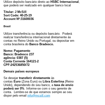
Utilize depósito bancário direto ao
HSBC Internacional
,
que poderá ser realizado em qualquer banco local
Titular: J McSill
Sort Code: 40-25-19
Account Nº:31600036
Brasil
Utilize transferência ou depósito bancário. Poderá
realizar transferência internacional diretamente às
contas no Reino Unido ou Portugal, ou depositar em
conta brasileira do
Banco Bradesco.
Nome: Pagamento
Banco: Bradesco 237
agência: 0387 (5)
Conta Corrente 164121-2
CPF:242536850/72
Demais países europeus
Se desejar
transferir diretamente
às
contas
Euro
(Zona Euro) ou
Libra Esterlina
(Reino
Unido), dependendo do seu banco, a
taxa de envio
poderá ser 0%
. Informe-se com o seu gerente de
conta. Lembre-se de que estamos sempre ao seu
dispor pelo email
info@mcsill.com