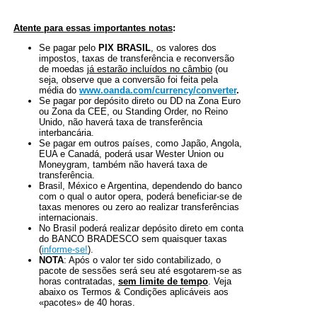
Atente para essas importantes notas
:
Se pagar pelo
PIX BRASIL
, os valores dos
impostos, taxas de transferência e reconversão
de moedas
já estarão incluídos no câmbio
(ou
seja, observe que a conversão foi feita pela
média do
www.oanda.com/currency/converter
.
Se pagar por depósito direto ou DD na Zona Euro
ou Zona da CEE, ou Standing Order, no Reino
Unido, não haverá taxa de transferência
interbancária.
Se pagar em outros países, como Japão, Angola,
EUA e Canadá, poderá usar Wester Union ou
Moneygram, também não haverá taxa de
transferência.
Brasil, México e Argentina, dependendo do banco
com o qual o autor opera, poderá beneficiar-se de
taxas menores ou zero ao realizar transferências
internacionais.
No Brasil poderá realizar depósito direto em conta
do BANCO BRADESCO sem quaisquer taxas
(
informe-se!
).
NOTA
: Após o valor ter sido contabilizado, o
pacote de sessões será seu até esgotarem-se as
horas contratadas,
sem limite de tempo
. Veja
abaixo os Termos & Condições aplicáveis aos
«pacotes» de 40 horas.