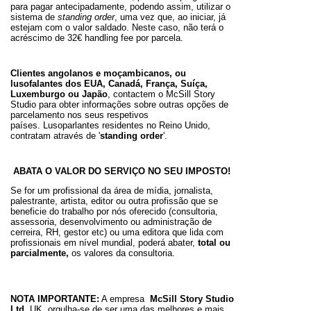
para pagar antecipadamente, podendo assim, utilizar o
sistema de
standing order
, uma vez que, ao iniciar, já
estejam com o valor saldado. Neste caso, não terá o
acréscimo de 32€ handling fee por parcela.
Clientes angolanos e moçambicanos, ou
lusofalantes dos EUA, Canadá, França, Suíça,
Luxemburgo ou Japão
, contactem o McSill Story
Studio para obter informações sobre outras opções de
parcelamento nos seus respetivos
países.
Lusoparlantes residentes no Reino Unido,
contratam através de '
standing order
'.
ABATA O VALOR DO SERVIÇO NO SEU IMPOSTO!
Se for um profissional da área de mídia, jornalista,
palestrante, artista, editor ou outra profissão que se
beneficie do trabalho por nós oferecido (consultoria,
assessoria, desenvolvimento ou administração de
cerreira, RH, gestor etc) ou uma editora que lida com
profissionais em nível mundial, poderá abater,
total ou
parcialmente,
os valores da consultoria.
NOTA IMPORTANTE:
A empresa
McSill Story Studio
Ltd
, UK, orgulha-se de ser uma das melhores e mais